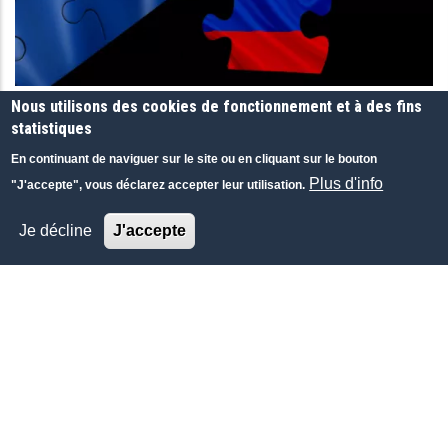
Nous utilisons des cookies de fonctionnement et à des fins
ÉCONOMIE-FINANCE
GÉOPOLITIQUE
statistiques
Холодный тон европейского заката
En continuant de naviguer sur le site ou en cliquant sur le bouton
Недавно на обложке приложения к одному крупному
Plus d'info
"J'accepte", vous déclarez accepter leur utilisation.
ежедневному английскому изданию, цель которого —
стимулировать инвестиции в Россию, был изображен п
Je décline
J'accepte
РБК daily, Россия
01 FEB 2013
|
RUSSE
|
INTERNET
PRESSE