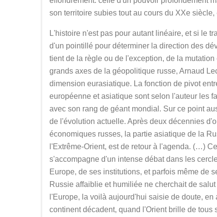
effondrement: celle d'un pouvoir profondément ma
son territoire subies tout au cours du XXe siècle
L'histoire n'est pas pour autant linéaire, et si le 
d'un pointillé pour déterminer la direction des d
tient de la règle ou de l'exception, de la mutation
grands axes de la géopolitique russe, Arnaud Lec
dimension eurasiatique. La fonction de pivot entr
européenne et asiatique sont selon l'auteur les f
avec son rang de géant mondial. Sur ce point aus
de l'évolution actuelle. Après deux décennies d'oub
économiques russes, la partie asiatique de la Ru
l'Extrême-Orient, est de retour à l'agenda. (…) C
s'accompagne d'un intense débat dans les cercles 
Europe, de ses institutions, et parfois même de s
Russie affaiblie et humiliée ne cherchait de salu
l'Europe, la voilà aujourd'hui saisie de doute, e
continent décadent, quand l'Orient brille de tous