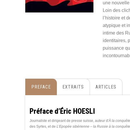
une nouvelle
Loin des cli
l’histoire et
atypique et i
intime des Ru
identitaires,
puissance qui
incontournab
PREFACE
EXTRAITS
ARTICLES
Préface d’Éric HOESLI
Journaliste et dirigeant de presse suisse, auteur d'
À la conquête
des Syrtes, et de
L’Epopée sibérienne – la Russie à la conquête