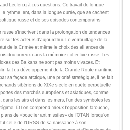
aud Leclercq à ces questions. Ce travail de longue
s le rythme lent, dans la longue durée, que se cachent
politique russe et de ses épisodes contemporains.
e russe s'inscrivent dans la prolongation de tendances
ire sur les acteurs d'aujourd'hui. Le verrouillage de la
atut de la Crimée et même le choix des alliances de
rfois douloureux dans la mémoire collective russe. Les
odoxes des Balkans ne sont pas moins vivaces. Et
lin fait du développement de la Grande Route maritime
r sa façade arctique, une priorité stratégique, il ne fait
rchands sibériens du XIXe siècle en quête perpétuelle
es portes des marchés européens et asiatiques, comme
ue, dans les airs et dans les mers, l'un des symboles les
régime. Et l'on comprend mieux l'opposition farouche,
x plans de «bouclier antimissiles» de l'OTAN lorsqu'on
i fut celle de l'URSS de sa naissance à son