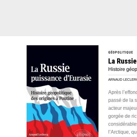
GÉOPOLITIQUE
La Russie
Histoire géop
ARNAUD LECLERCQ
Après l’effon
passé de la s
acteur majeur
gorgée de ric
considérables
l’Arctique, q