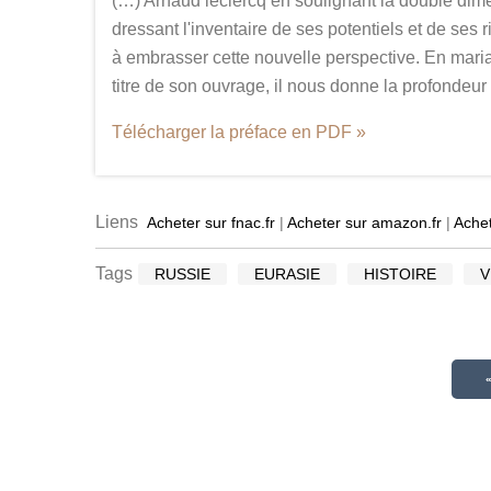
(…) Arnaud leclercq en soulignant la double dim
dressant l'inventaire de ses potentiels et de ses 
à embrasser cette nouvelle perspective. En marian
titre de son ouvrage, il nous donne la profondeur 
Télécharger la préface en PDF »
Liens
Acheter sur fnac.fr
|
Acheter sur amazon.fr
|
Achet
Tags
RUSSIE
EURASIE
HISTOIRE
V