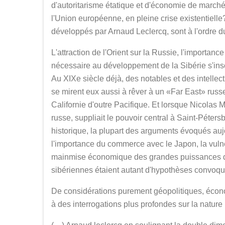
d'autoritarisme étatique et d'économie de marché n
l'Union européenne, en pleine crise existentielle
développés par Arnaud Leclercq, sont à l'ordre d
L'attraction de l'Orient sur la Russie, l'importanc
nécessaire au développement de la Sibérie s'ins
Au XIXe siècle déjà, des notables et des intellect
se mirent eux aussi à rêver à un «Far East» russ
Californie d'outre Pacifique. Et lorsque Nicolas
russe, suppliait le pouvoir central à Saint-Péter
historique, la plupart des arguments évoqués auj
l'importance du commerce avec le Japon, la vulné
mainmise économique des grandes puissances d'a
sibériennes étaient autant d'hypothèses convoqué
De considérations purement géopolitiques, écono
à des interrogations plus profondes sur la natur