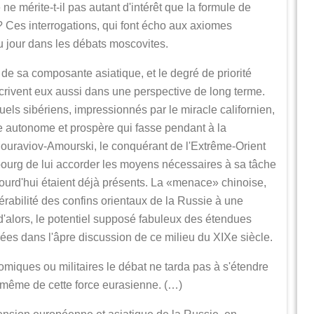
e mérite-t-il pas autant d'intérêt que la formule de
? Ces interrogations, qui font écho aux axiomes
u jour dans les débats moscovites.
e de sa composante asiatique, et le degré de priorité
crivent eux aussi dans une perspective de long terme.
uels sibériens, impressionnés par le miracle californien,
e autonome et prospère qui fasse pendant à la
 Mouraviov-Amourski, le conquérant de l'Extrême-Orient
sbourg de lui accorder les moyens nécessaires à sa tâche
ourd'hui étaient déjà présents. La «menace» chinoise,
rabilité des confins orientaux de la Russie à une
lors, le potentiel supposé fabuleux des étendues
es dans l'âpre discussion de ce milieu du XIXe siècle.
miques ou militaires le débat ne tarda pas à s'étendre
e même de cette force eurasienne. (…)