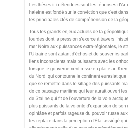
Les thèses ici défendues sont les réponses d'Arn
haleine est fondé sur la conviction que c'est dan
les principales clés de compréhension de la géo
Tous les grands enjeux actuels de la géopolitiqu
lourdes dont la pression s'exerce à travers l'histo
mer Noire aux puissances extra-régionales, le st
l'Ukraine sont autant d'échos et de souvenirs pa
liens inconscients mais puissants avec les orth
lorsque le gouvernement russe en place au Krem
du Nord, qui contourne le continent eurasiatique pa
que se remettre dans le sillage des puissants ma
de ce passage maritime qui leur aurait ouvert l
de Staline qui fit de l'ouverture de la voie arctiq
plus puissants de la volonté d'expansion de son 
opiniâtre et parfois rageuse du pouvoir russe au
les replace dans la perception d'État assiégé qu