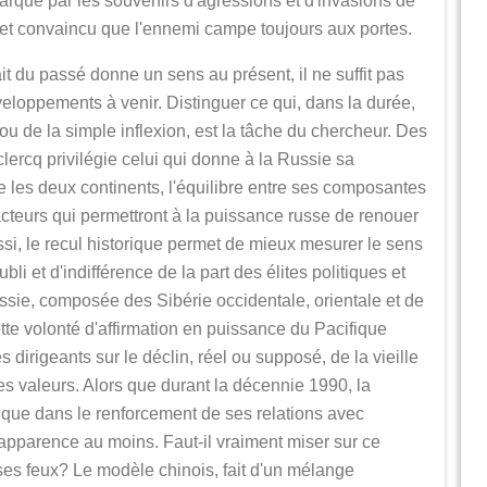
rqué par les souvenirs d'agressions et d'invasions de
, et convaincu que l'ennemi campe toujours aux portes.
trait du passé donne un sens au présent, il ne suffit pas
éveloppements à venir. Distinguer ce qui, dans la durée,
 ou de la simple inflexion, est la tâche du chercheur. Des
lercq privilégie celui qui donne à la Russie sa
e les deux continents, l'équilibre entre ses composantes
acteurs qui permettront à la puissance russe de renouer
si, le recul historique permet de mieux mesurer le sens
li et d'indifférence de la part des élites politiques et
ssie, composée des Sibérie occidentale, orientale et de
ette volonté d'affirmation en puissance du Pacifique
dirigeants sur le déclin, réel ou supposé, de la vieille
es valeurs. Alors que durant la décennie 1990, la
t que dans le renforcement de ses relations avec
n apparence au moins. Faut-il vraiment miser sur ce
 ses feux? Le modèle chinois, fait d'un mélange