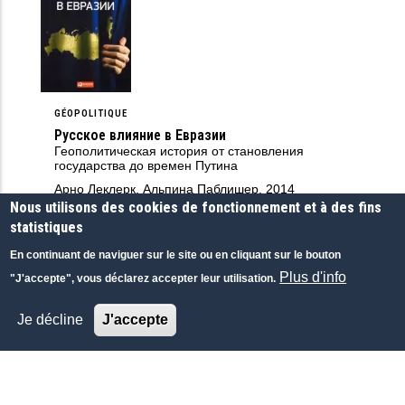
GÉOPOLITIQUE
Русское влияние в Евразии
Геополитическая история от становления
государства до времен Путина
Арно Леклерк, Альпина Паблишер, 2014
Nous utilisons des cookies de fonctionnement et à des fins
RUSSE
|
PUBLICATION
statistiques
En continuant de naviguer sur le site ou en cliquant sur le bouton
Plus d'info
"J'accepte", vous déclarez accepter leur utilisation.
Je décline
J'accepte