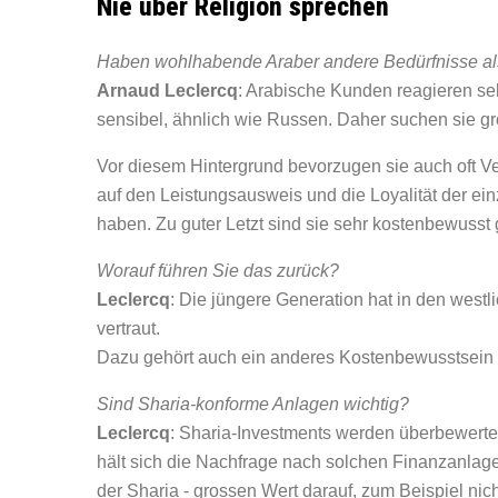
Nie über Religion sprechen
Haben wohlhabende Araber andere Bedürfnisse a
Arnaud Leclercq
: Arabische Kunden reagieren s
sensibel, ähnlich wie Russen. Daher suchen sie grö
Vor diesem Hintergrund bevorzugen sie auch oft 
auf den Leistungsausweis und die Loyalität der ei
haben. Zu guter Letzt sind sie sehr kostenbewusst
Worauf führen Sie das zurück?
Leclercq
: Die jüngere Generation hat in den westl
vertraut.
Dazu gehört auch ein anderes Kostenbewusstsein a
Sind Sharia-konforme Anlagen wichtig?
Leclercq
: Sharia-Investments werden überbewertet.
hält sich die Nachfrage nach solchen Finanzanlag
der Sharia - grossen Wert darauf, zum Beispiel nic