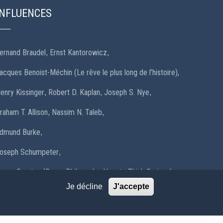
INFLUENCES
ernand Braudel
Ernst Kantorowicz
,
,
acques Benoist-Méchin (Le rêve le plus long de l’histoire),
enry Kissinger
Robert D. Kaplan
Joseph S. Nye
,
,
,
raham T. Allison
Nassim N. Taleb
,
,
dmund Burke
,
oseph Schumpeter
,
oger Scruton (Green Philosophy: How to Think Seriously
bout the Planet)
Peter Wohlleben
,
,
Je décline
J'accepte
héodore de La Villemarqué
Anatole Le Braz
Michel
,
,
ohrt