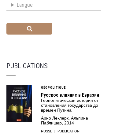
Langue
PUBLICATIONS
GÉOPOLITIQUE
Русское влияние в Евразии
Геополитическая история от
становления государства до
времен Путина
Арно Леклерк, Альпина
Паблишер, 2014
RUSSE
|
PUBLICATION