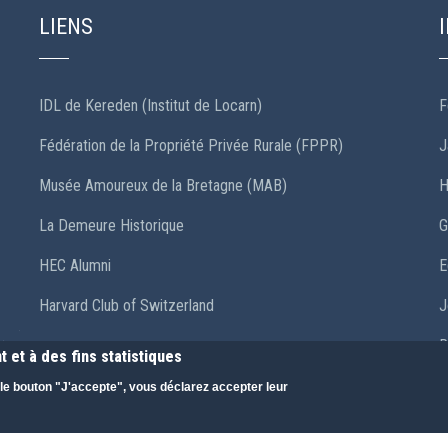
LIENS
IDL de Kereden (Institut de Locarn)
F
Fédération de la Propriété Privée Rurale (FPPR)
J
Musée Amoureux de la Bretagne (MAB)
H
La Demeure Historique
G
HEC Alumni
E
Harvard Club of Switzerland
J
R
 et à des fins statistiques
a
r le bouton "J'accepte", vous déclarez accepter leur
T
M