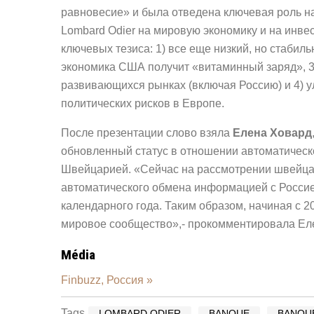
равновесие» и была отведена ключевая роль н
Lombard Odier на мировую экономику и на инве
ключевых тезиса: 1) все еще низкий, но стабил
экономика США получит «витаминный заряд», 3
развивающихся рынках (включая Россию) и 4) у
политических рисков в Европе.
После презентации слово взяла
Елена Ховард
обновленный статус в отношении автоматичес
Швейцарией. «Сейчас на рассмотрении швейца
автоматического обмена информацией с Россией,
календарного года. Таким образом, начиная с 2
мировое сообщество»,- прокомментировала Ел
Média
Finbuzz, Россия »
Tags
LOMBARD ODIER
BANQUE
BANQUE