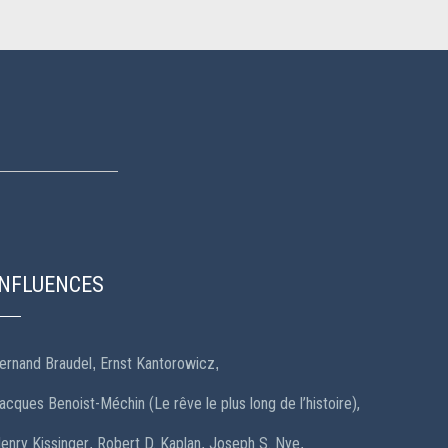
INFLUENCES
ernand Braudel
Ernst Kantorowicz
,
,
acques Benoist-Méchin (Le rêve le plus long de l’histoire),
enry Kissinger
Robert D. Kaplan
Joseph S. Nye
,
,
,