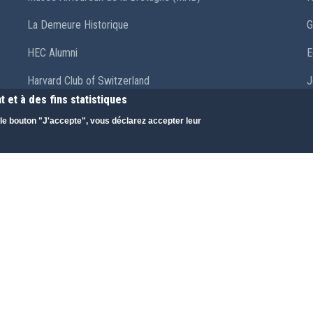
La Demeure Historique
G
HEC Alumni
E
Harvard Club of Switzerland
J
 et à des fins statistiques
R
r le bouton "J'accepte", vous déclarez accepter leur
a
T
M
© Copyright Arnaud Leclercq 2020 . Tous droits réservés.