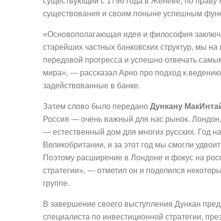
существующий с 1796 года в Женеве, по праву 
существования и своим поныне успешным фун
«Основополагающая идея и философия заключает
старейших частных банковских структур, мы на
передовой прогресса и успешно отвечать сам
мира», — рассказал Арно про подход к ведению
задействованные в банке.
Затем слово было передано
Дункану МакИнта
Россия — очень важный для нас рынок. Лондон,
— естественный дом для многих русских. Год н
Великобритании, и за этот год мы смогли удвои
Поэтому расширение в Лондоне и фокус на рос
стратегии», — отметил он и поделился некотор
группе.
В завершение своего выступления Дункан пред
специалиста по инвестиционной стратегии, пре