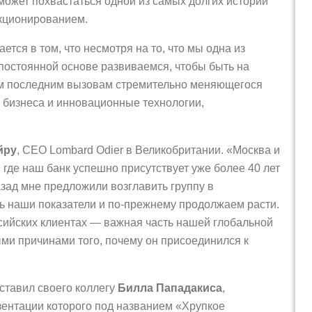
может похвастаться одной из самых долгих историй
кционированием.
ся в том, что несмотря на то, что мы одна из
 постоянной основе развиваемся, чтобы быть на
ым последним вызовам стремительно меняющегося
 бизнеса и инновационные технологии,
йру
, CEO Lombard Odier в Великобритании. «Москва и
 где наш банк успешно присутствует уже более 40 лет
азад мне предложили возглавить группу в
ть наши показатели и по-прежнему продолжаем расти.
сийских клиентах — важная часть нашей глобальной
ыми причинами того, почему он присоединился к
ставил своего коллегу
Билла Пападакиса
,
зентации которого под названием «Хрупкое