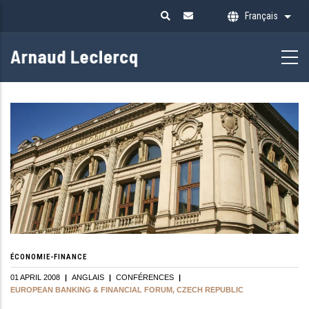
Aller
Français
Liste
au
contenu
principal
ÉCONOMIE-FINANCE
01 APRIL 2008
|
ANGLAIS
|
CONFÉRENCES
|
EUROPEAN BANKING & FINANCIAL FORUM, CZECH REPUBLIC