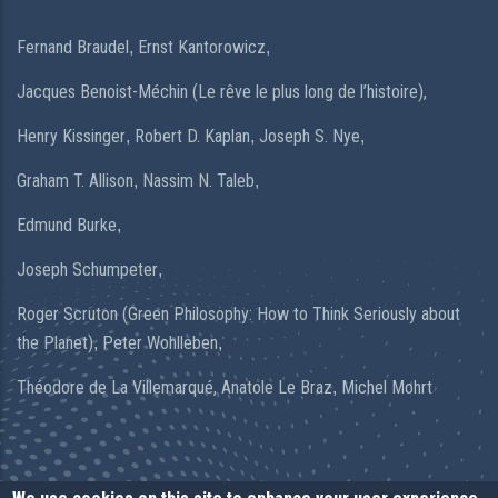
Fernand Braudel
Ernst Kantorowicz
,
,
Jacques Benoist-Méchin (Le rêve le plus long de l’histoire),
Henry Kissinger
Robert D. Kaplan
Joseph S. Nye
,
,
,
Graham T. Allison
Nassim N. Taleb
,
,
Edmund Burke
,
Joseph Schumpeter
,
Roger Scruton (Green Philosophy: How to Think Seriously about
the Planet)
Peter Wohlleben
,
,
Théodore de La Villemarqué,
Anatole Le Braz
Michel Mohrt
,