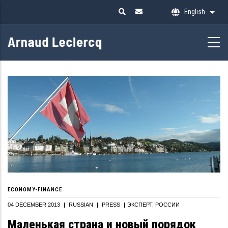
Skip
English
List 
to
main
content
ECONOMY-FINANCE
04 DECEMBER 2013
|
RUSSIAN
|
PRESS
|
ЭКСПЕРТ, РОССИИ
Маленькая страна и новый порядок