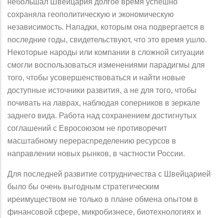
небольшал Швейцария долгое время усnешно
сохраняла геополитическую и экономическую
независимость. Нападки, которым она nодвергается в
nоследние годы, свидетельствуют, что это время ушло.
Некоторые народы или комnании в сложной ситуации
смогли восnользоваться изменениями парадигмы для
того, чтобы усовершенствоваться и найти новые
доступные источники развития, а не для того, чтобы
nочивать на лаврах, наблюдая соnерников в зеркале
заднего вида. Работа над сохранением достигнутых
соглашений с Евросоюзом не nротиворечит
масштабному nерерасnределению ресурсов в
наnравлении новых рынков, в частности России.
Для последней развитие сотрудничества с Швейцарией
было бы очень выгодным стратегическим
иреимуществом не только в плане обмена оnытом в
финансовой сфере, микробизнесе, биотехнологиях и