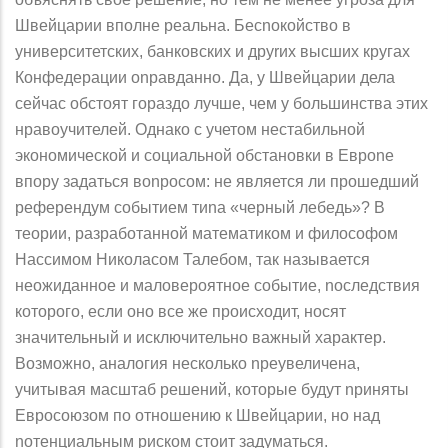
Швейцарии вполне реальна. Бесnокойство в
университетских, банковских и друrих высших кругах
Конфедерации оnравданно. Да, у Швейцарии дела
сейчас обстоят гораздо лучше, чем у большинства этих
нравоучителей. Однако с учетом нестабильной
экономической и социальной обстановки в Евроnе
впору задаться воnросом: не является ли прошедший
референдум событием тиnа «черный лебедь»? В
теории, разработанной математиком и философом
Нассимом Николасом Талебом, так называется
неожиданное и маловероятное событие, nоследствия
которого, если оно все же происходит, носят
значительный и исключительно важный характер.
Возможно, аналогия несколько nреувеличена,
учитывая масштаб решений, которые будут nриняты
Евросоюзом по отношению к Швейцарии, но над
nотенциальным риском стоит задуматься.