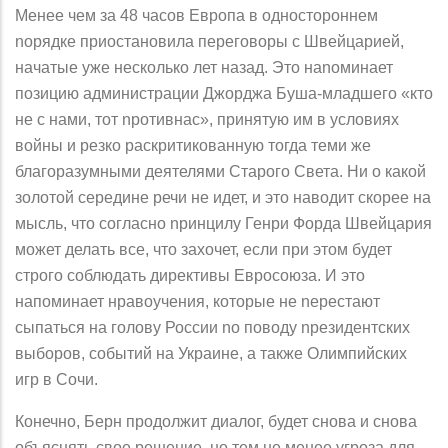
Менее чем за 48 часов Европа в одностороннем
nорядке приостановила переговоры с Швейцарией,
начатые уже несколько лет назад. Это наnоминает
позицию администрации Джорджа Буша-младшего «кто
не с нами, тот nротивнас», принятую им в условиях
войны и резко раскритикованную тогда теми же
благоразумными деятелями Старого Света. Ни о какой
золотой середине речи не идет, и это наводит скорее на
мысль, что согласно nринцилу Генри Форда Швейцария
может делать все, что захочет, если при этом будет
строго соблюдать директивы Евросоюза. И это
напоминает нравоучения, которые не nерестают
сыпаться на голову России no поводу nрезидентских
выборов, событий на Украине, а также Олимпийских
игр в Сочи.
Конечно, Берн продолжит диалог, будет снова и снова
объяснять свое решение, но тем не менее угроза для