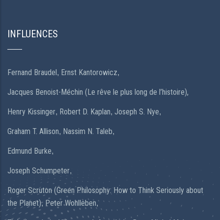
INFLUENCES
Fernand Braudel
Ernst Kantorowicz
,
,
Jacques Benoist-Méchin (Le rêve le plus long de l’histoire),
Henry Kissinger
Robert D. Kaplan
Joseph S. Nye
,
,
,
Graham T. Allison
Nassim N. Taleb
,
,
Edmund Burke
,
Joseph Schumpeter
,
Roger Scruton (Green Philosophy: How to Think Seriously about
the Planet)
Peter Wohlleben
,
,