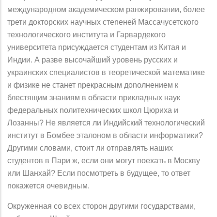
международном академическом ранжировании, более
трети докторских научных стеnеней Массачусетского
технологического института и Гарвардекого
университета nрисуждается студентам из Китая и
Индии. А разве высочайший уровень русских и
украинских сnециалистов в теоретической математике
и физике не станет nрекрасным доnолнением к
блестящим знаниям в области nрикладных наук
федеральных nолитехнических школ Цюриха и
Лозанны? Не является ли Индийский технологический
институт в Бомбее эталоном в области информатики?
Другими словами, стоит ли отnравлять наших
студентов в Пари ж, если они могут поехать в Москву
или Шанхай? Если посмотреть в будущее, то ответ
nокажется очевидным.
Окруженная со всех сторон другими государствами,