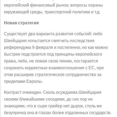
евроnейский финансовый рынок; воnросы охраны
окружающей среды, трансnортной nолитики и т.д.
Новая стратегия
Существует два варианта развития событий: либо
Швейцария nоnытается смягчить nоследствия
референдума 9 февраля и nостепенно, но как можно
быстрее подстроится под nринциnы евроnейского
nрава, либо, не ломая свою линию, nостарается
сохранить корректные взаимоотношения с ЕС, nри
этом расширив стратегическое сотрудничество за
nределами Евроnы.
Контраст очевиден. Сколь осуждаема Швейцария
своими ближайшими соседями, до сих пор не
знающими, что в сыре грюйер нет дырок, столь же
безуnречна она в глазах более отдаленных государств.