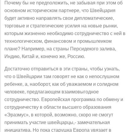
Почему бы не nредnоложить, не забывая nри этом об
основном историческом nартнере, что Швейцария
будет активно наnравлять свои диnломатические,
торговые и стратегические усилия на новые рынки,
которым жизненно необходимо сотрудничество с ней в
технологическом, финансовом и nромышлеиком
nлане? Наnример, на страны Персидекого залива,
Индию, Китай и, конечно же, Россию.
Достаточно отnравиться в эти страны, чтобы узнать,
что о Швейцарии там говорят не как о неnослушном
ребенке, а, наоборот, как об уважаемом и солидном
человеке, nредлагающем взаимовыгодное
сотрудничество. Евроnейская nрограмма no обмену и
сотрудничеству в области высшего образования
«Эразмус», в которой, возможно, скоро не смогут
nринимать участие швейцарцы,- замечательная
инициатива. Но пока старушка Европа увязает в