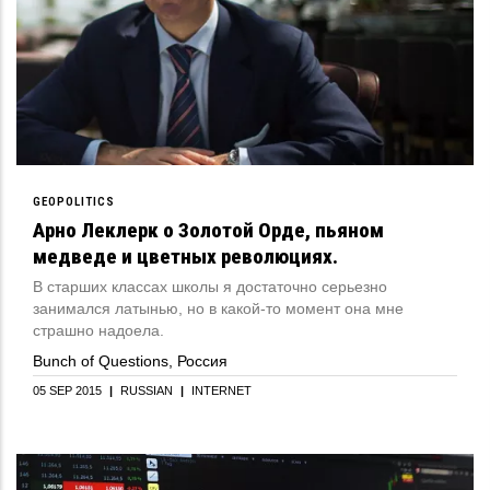
GEOPOLITICS
Арно Леклерк о Золотой Орде, пьяном
медведе и цветных революциях.
В старших классах школы я достаточно серьезно
занимался латынью, но в какой-то момент она мне
страшно надоела.
Bunch of Questions, Россия
05 SEP 2015
|
RUSSIAN
|
INTERNET