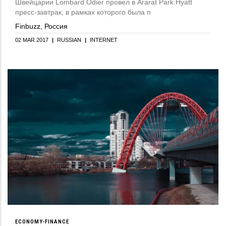
Швейцарии Lombard Odier провел в Ararat Park Hyatt
пресс-завтрак, в рамках которого была п
Finbuzz, Россия
02 MAR 2017
|
RUSSIAN
|
INTERNET
ECONOMY-FINANCE