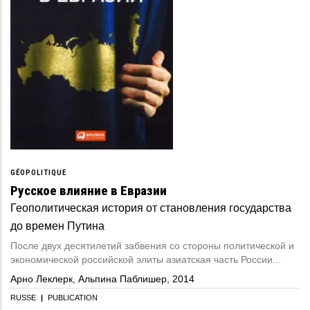
GÉOPOLITIQUE
Русское влияние в Евразии
Геополитическая история от становления государства
до времен Путина
После двух десятилетий забвения со стороны политической и
экономической российской элиты азиатская часть России...
Арно Леклерк, Альпина Паблишер, 2014
RUSSE
|
PUBLICATION